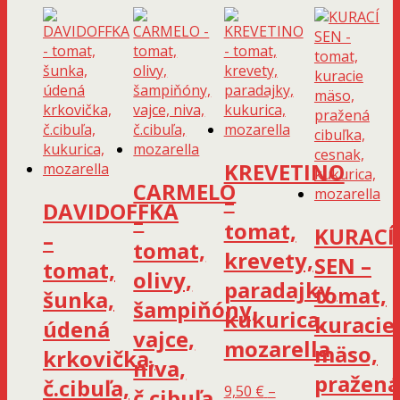
KREVETINO
CARMELO
–
DAVIDOFFKA
–
tomat,
KURACÍ
–
tomat,
krevety,
SEN –
tomat,
olivy,
paradajky,
tomat,
šunka,
šampiňóny,
kukurica,
kuracie
údená
vajce,
mozarella
mäso,
krkovička,
niva,
pražená
č.cibuľa,
9,50
€
–
č.cibuľa,