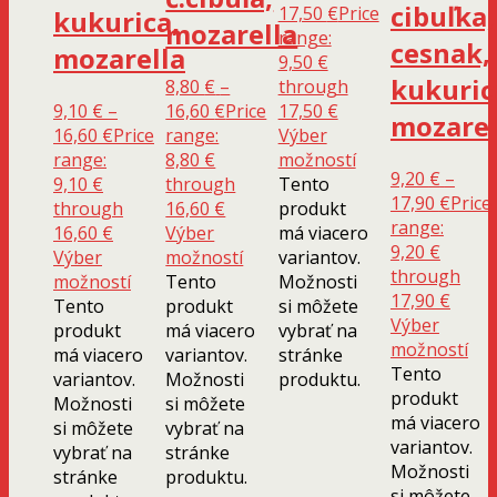
cibuľka,
17,50
€
Price
kukurica,
mozarella
range:
cesnak,
mozarella
9,50 €
kukuric
8,80
€
–
through
9,10
€
–
16,60
€
Price
17,50 €
mozarel
16,60
€
Price
range:
Výber
range:
8,80 €
možností
9,20
€
–
9,10 €
through
Tento
17,90
€
Price
through
16,60 €
produkt
range:
16,60 €
Výber
má viacero
9,20 €
Výber
možností
variantov.
through
možností
Tento
Možnosti
17,90 €
Tento
produkt
si môžete
Výber
produkt
má viacero
vybrať na
možností
má viacero
variantov.
stránke
Tento
variantov.
Možnosti
produktu.
produkt
Možnosti
si môžete
má viacero
si môžete
vybrať na
variantov.
vybrať na
stránke
Možnosti
stránke
produktu.
si môžete