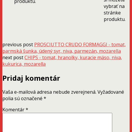
produktu.
vybrať na
stránke
produktu.
previous post
PROSCIUTTO CRUDO FORMAGGI - tomat,
parmská šunka, údený syr, niva, parmezán, mozarella
next post
CHIPS - tomat, hranolky, kuracie mäso, niva,
kukurica, mozarella
Pridaj komentár
Vaša e-mailová adresa nebude zverejnená.
Vyžadované
polia sú označené
*
Komentár
*