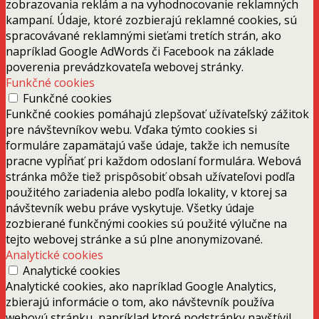
zobrazovania reklám a na vyhodnocovanie reklamných
kampaní. Údaje, ktoré zozbierajú reklamné cookies, sú
spracovávané reklamnými sieťami tretích strán, ako
napríklad Google AdWords či Facebook na základe
poverenia prevádzkovateľa webovej stránky.
Funkčné cookies
Funkčné cookies
Funkčné cookies pomáhajú zlepšovať užívateľský zážitok
pre návštevníkov webu. Vďaka týmto cookies si
formuláre zapamätajú vaše údaje, takže ich nemusíte
pracne vypĺňať pri každom odoslaní formulára. Webová
stránka môže tiež prispôsobiť obsah užívateľovi podľa
použitého zariadenia alebo podľa lokality, v ktorej sa
návštevník webu práve vyskytuje. Všetky údaje
zozbierané funkčnými cookies sú použité výlučne na
tejto webovej stránke a sú plne anonymizované.
Analytické cookies
Analytické cookies
Analytické cookies, ako napríklad Google Analytics,
zbierajú informácie o tom, ako návštevník používa
webovú stránku, napríklad ktoré podstránky navštívil,