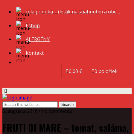
celá ponuka – (leták na stiahnutie) a obedové menu
Eshop
ALERGÉNY
Kontakt
0,00 €
0 položiek
5. augusta 2016 • no comments
FRUTI DI MARE – tomat, saláma,