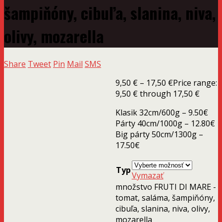
šampiňóny, cibuľa, slanina, niva,
olivy, mozarella
Share
Tweet
Pin
Mail
SMS
9,50
€
–
17,50
€
Price range:
9,50 € through 17,50 €
Klasik 32cm/600g – 9.50€
Párty 40cm/1000g – 12.80€
Big párty 50cm/1300g –
17.50€
Typ
Vymazať
množstvo FRUTI DI MARE -
tomat, saláma, šampiňóny,
cibuľa, slanina, niva, olivy,
mozarella