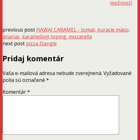
viacero
vybrať
9,10 
Te
možností
variantov.
na
thro
pro
Možnosti
stránke
16,60
má
si
produktu.
via
môžete
previous post
HAWAI CARAMEL - tomat, kuracie mäso,
var
vybrať
ananas, karamelový toping, mozarella
Mož
na
next post
pizza štangle
si
stránke
mô
produktu.
Pridaj komentár
vyb
na
str
Vaša e-mailová adresa nebude zverejnená.
Vyžadované
pro
polia sú označené
*
Komentár
*