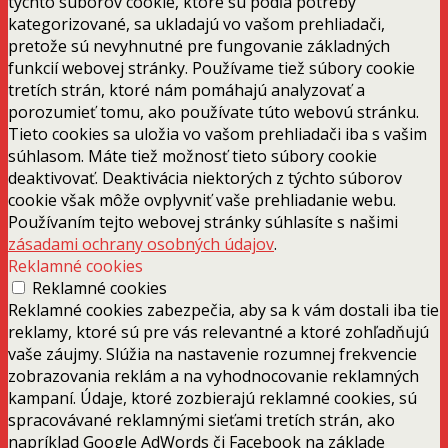
týchto súborov cookie, ktoré sú podľa potreby
kategorizované, sa ukladajú vo vašom prehliadači,
pretože sú nevyhnutné pre fungovanie základných
funkcií webovej stránky. Používame tiež súbory cookie
tretích strán, ktoré nám pomáhajú analyzovať a
porozumieť tomu, ako používate túto webovú stránku.
Tieto cookies sa uložia vo vašom prehliadači iba s vašim
súhlasom. Máte tiež možnosť tieto súbory cookie
deaktivovať. Deaktivácia niektorých z týchto súborov
cookie však môže ovplyvniť vaše prehliadanie webu.
Používaním tejto webovej stránky súhlasíte s našimi
zásadami ochrany osobných údajov
.
Reklamné cookies
Reklamné cookies
Reklamné cookies zabezpečia, aby sa k vám dostali iba tie
reklamy, ktoré sú pre vás relevantné a ktoré zohľadňujú
vaše záujmy. Slúžia na nastavenie rozumnej frekvencie
zobrazovania reklám a na vyhodnocovanie reklamných
kampaní. Údaje, ktoré zozbierajú reklamné cookies, sú
spracovávané reklamnými sieťami tretích strán, ako
napríklad Google AdWords či Facebook na základe