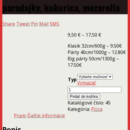
paradajky, kukurica, mozarella
Share
Tweet
Pin
Mail
SMS
Price
9,50
€
–
17,50
€
range:
Klasik 32cm/600g – 9.50€
9,50 €
Párty 40cm/1000g – 12.80€
through
Big párty 50cm/1300g –
17,50 €
17.50€
Typ
Vymazať
množstvo
KREVETINO
Pridať do košíka
-
Katalógové číslo:
45
tomat,
Kategória:
Pizza
krevety,
Popis
Ďalšie informácie
paradajky,
kukurica,
Popis