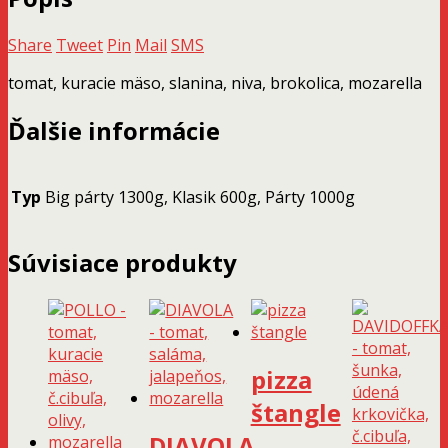
mozarella
Share
Tweet
Pin
Mail
SMS
tomat, kuracie mäso, slanina, niva, brokolica, mozarella
Ďalšie informácie
Typ
Big párty 1300g, Klasik 600g, Párty 1000g
Súvisiace produkty
pizza
štangle
DIAVOLA