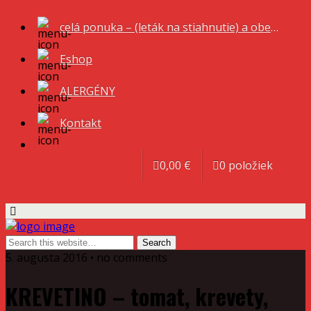
celá ponuka – (leták na stiahnutie) a obedové menu
Eshop
ALERGÉNY
Kontakt
0,00 €
0 položiek
5. augusta 2016 • no comments
KREVETINO – tomat, krevety,