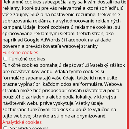
Reklamné cookies zabezpečia, aby sa k vám dostali iba tie
reklamy, ktoré sú pre vás relevantné a ktoré zohľadňujú
vaše záujmy. Slúžia na nastavenie rozumnej frekvencie
zobrazovania reklám a na vyhodnocovanie reklamných
kampaní. Údaje, ktoré zozbierajú reklamné cookies, sú
spracovávané reklamnými sieťami tretích strán, ako
napríklad Google AdWords či Facebook na základe
poverenia prevádzkovateľa webovej stránky.
Funkčné cookies
Funkčné cookies
Funkčné cookies pomáhajú zlepšovať užívateľský zážitok
pre návštevníkov webu. Vďaka týmto cookies si
formuláre zapamätajú vaše údaje, takže ich nemusíte
pracne vypĺňať pri každom odoslaní formulára. Webová
stránka môže tiež prispôsobiť obsah užívateľovi podľa
použitého zariadenia alebo podľa lokality, v ktorej sa
návštevník webu práve vyskytuje. Všetky údaje
zozbierané funkčnými cookies sú použité výlučne na
tejto webovej stránke a sú plne anonymizované.
Analytické cookies
Analytické cookies