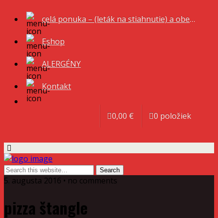
celá ponuka – (leták na stiahnutie) a obedové menu
Eshop
ALERGÉNY
Kontakt
0,00 €
0 položiek
5. augusta 2016 • no comments
pizza štangle