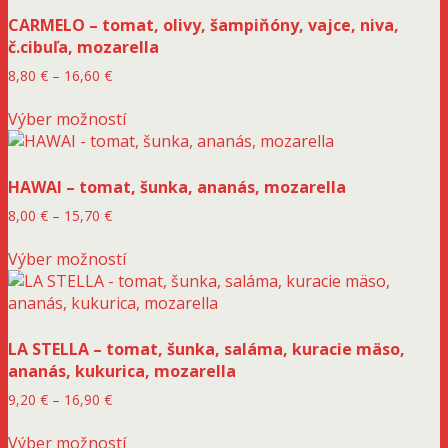
CARMELO – tomat, olivy, šampiňóny, vajce, niva,
č.cibuľa, mozarella
Price
8,80
€
–
16,60
€
range:
Tento
8,80 €
Výber možností
produkt
through
má
16,60 €
viacero
HAWAI – tomat, šunka, ananás, mozarella
variantov.
Možnosti
Price
8,00
€
–
15,70
€
si
range:
Tento
8,00 €
môžete
Výber možností
produkt
through
vybrať
má
15,70 €
na
viacero
stránke
variantov.
produktu.
LA STELLA – tomat, šunka, saláma, kuracie mäso,
Možnosti
ananás, kukurica, mozarella
si
môžete
Price
9,20
€
–
16,90
€
vybrať
range:
Tento
9,20 €
na
Výber možností