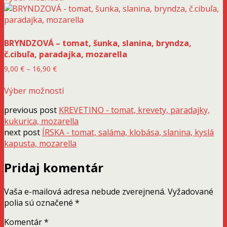
produkt
through
stránke
má
16,90 €
produktu.
viacero
variantov.
BRYNDZOVÁ – tomat, šunka, slanina, bryndza,
Možnosti
č.cibuľa, paradajka, mozarella
si
môžete
Price
9,00
€
–
16,90
€
vybrať
range:
Tento
9,00 €
na
Výber možností
produkt
through
stránke
má
16,90 €
previous post
KREVETINO - tomat, krevety, paradajky,
produktu.
viacero
kukurica, mozarella
variantov.
next post
ÍRSKA - tomat, saláma, klobása, slanina, kyslá
Možnosti
kapusta, mozarella
si
môžete
Pridaj komentár
vybrať
na
Vaša e-mailová adresa nebude zverejnená.
Vyžadované
stránke
polia sú označené
*
produktu.
Komentár
*