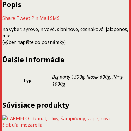
Popis
Share
Tweet
Pin
Mail
SMS
na výber: syrové, nivové, slaninové, cesnakové, jalapenos,
mix
(výber napíšte do poznámky)
Ďalšie informácie
Big párty 1300g, Klasik 600g, Párty
Typ
1000g
Súvisiace produkty