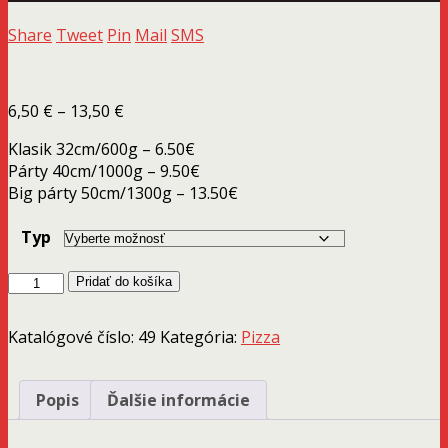
Share
Tweet
Pin
Mail
SMS
Price
6,50
€
–
13,50
€
range:
Klasik 32cm/600g – 6.50€
6,50 €
Párty 40cm/1000g – 9.50€
through
Big párty 50cm/1300g – 13.50€
13,50 €
Typ
množstvo
Pridať do košíka
pizza
štangle
Katalógové číslo:
49
Kategória:
Pizza
Popis
Ďalšie informácie